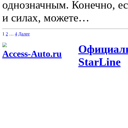
однозначным. Конечно, ес
и силах, можете…
Навигация
1
2
…
4
Далее
по
Официаль
записям
Access-Auto.ru
StarLine
Центр оптовых продаж автотоваров