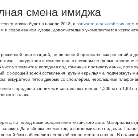
олная смена имиджа
оссовер можно будет в начале 2018, а
запчасти для китайских авто
м
ом и современном кузове, дополнительно укомплектуется исключи
рогрессивной реализацией, не лишенной оригинальных решений и д
 оптика – аккуратная и компактная, в сложном по форме плафоне 
 числа элементов: колодцев под точечные противотуманки, прямоу
ный, с хорошей зоной остекления, дутыми крыльями, подчеркнуты
ом, аккуратной пятой дверью со спойлером, небольшими плафонам
нию с предшественником и составляют теперь 4,338 м на 1,83 на 1
легкого сплава.
верить, но перед нами оформление китайского авто. Материалы от
 волокно. Да и сборка элементов, и эргономика не подвели. Полн
олесной базы обеспечил неплохой запас места в салоне. В наличи