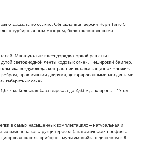
ожно заказать по ссылке. Обновленная версия Чери Тигго 5
тельно турбированным мотором, более качественными
еталей. Многоугольник псевдорадиаторной решетки в
с дугой светодиодной ленты ходовых огней. Неширокий бампер,
гольника воздуховода, контрастной вставки защитной «лыжи».
ми ребром, практичными дверями, декорированными молдингами
и габаритных огней.
,647 м. Колесная база выросла до 2,63 м, а клиренс – 19 см.
делки в самых насыщенных комплектациях – натуральная и
остью изменена конструкция кресел (анатомический профиль,
и цифровая панель приборов, мультимедийка с дисплеем в 8