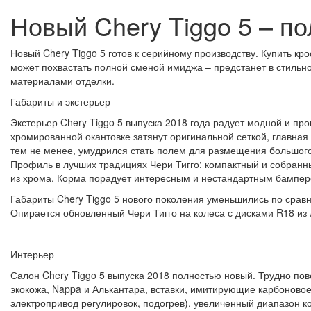
Новый Chery Tiggo 5 – п
Новый Chery Tiggo 5 готов к серийному производству. Купить кр
может похвастать полной сменой имиджа – предстанет в стильн
материалами отделки.
Габариты и экстерьер
Экстерьер Chery Tiggo 5 выпуска 2018 года радует модной и п
хромированной окантовке затянут оригинальной сеткой, главная
тем не менее, умудрился стать полем для размещения большого
Профиль в лучших традициях Чери Тигго: компактный и собран
из хрома. Корма порадует интересным и нестандартным бампер
Габариты Chery Tiggo 5 нового поколения уменьшились по сравне
Опирается обновленный Чери Тигго на колеса с дисками R18 из 
Интерьер
Салон Chery Tiggo 5 выпуска 2018 полностью новый. Трудно по
экокожа, Nappa и Алькантара, вставки, имитирующие карбоновое
электропривод регулировок, подогрев), увеличенный диапазон к