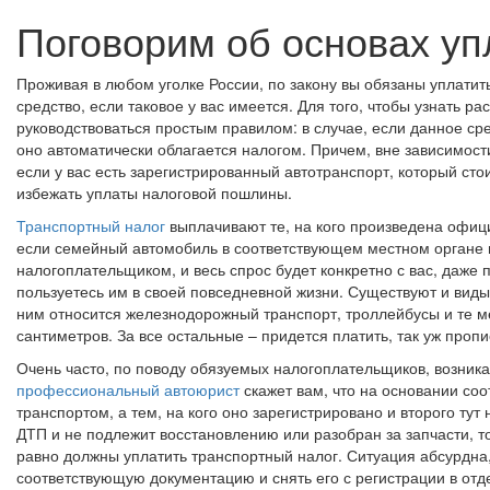
Поговорим об основах уп
Проживая в любом уголке России, по закону вы обязаны уплатит
средство, если таковое у вас имеется. Для того, чтобы узнать р
руководствоваться простым правилом: в случае, если данное ср
оно автоматически облагается налогом. Причем, вне зависимости
если у вас есть зарегистрированный автотранспорт, который стои
избежать уплаты налоговой пошлины.
Транспортный налог
выплачивают те, на кого произведена офиц
если семейный автомобиль в соответствующем местном органе в
налогоплательщиком, и весь спрос будет конкретно с вас, даже 
пользуетесь им в своей повседневной жизни. Существуют и виды
ним относится железнодорожный транспорт, троллейбусы и те м
сантиметров. За все остальные – придется платить, так уж проп
Очень часто, по поводу обязуемых налогоплательщиков, возник
профессиональный автоюрист
скажет вам, что на основании со
транспортом, а тем, на кого оно зарегистрировано и второго тут
ДТП и не подлежит восстановлению или разобран за запчасти, то 
равно должны уплатить транспортный налог. Ситуация абсурдна,
соответствующую документацию и снять его с регистрации в от