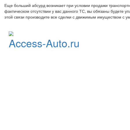
Еще больший абсурд возникает при условии продажи транспортно
фактическом отсутствии у вас данного ТС, вы обязаны будете уп
этой связи производите все сделки с движимым имуществом с ум
Официальный
Access-Auto.ru
дистрибьютор
StarLine
Центр оптовых продаж
автотоваров