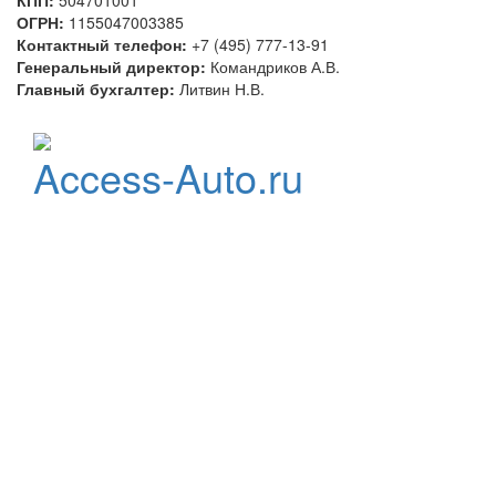
КПП:
504701001
ОГРН:
1155047003385
Контактный телефон:
+7 (495) 777-13-91
Генеральный директор:
Командриков А.В.
Главный бухгалтер:
Литвин Н.В.
Официальный
Access-Auto.ru
дистрибьютор
StarLine
Центр оптовых продаж
автотоваров