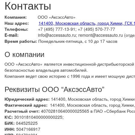
Контакты
Компания:
ООО «АксэссАвто»
Наш адрес:
141400, Московская область, город Химки, ГСК 
Телефоны:
+7 (495) 777-13-91; +7 (495) 570-77-77
E-mail:
info@accessauto.ru; remont@accessauto.ru (отдел
Время работы:
Понедельник-пятница, с 10 до 17 часов
О компании
ООО «АксэссАвто» является инвестиционной-дистрибьюторской 
безопасностью владельцев автомобилей.
Компания ведет свою историю с 1996 года и имеет мощную дист
Реквизиты ООО “АксэссАвто”
Юридический адрес:
141400, Московская область, город Химки
Фактический адрес:
141400, Московская область, город Химки,
Расчетный счет:
40702810640000025565 в ПАО «Сбербанк Росс
К\С:
30101810400000000225;
БИК:
044525225
ИНН:
5047166917