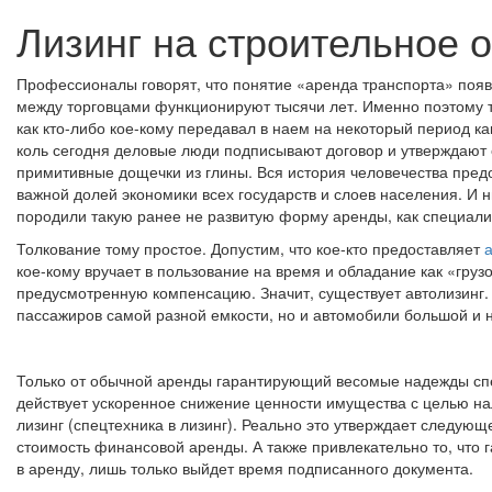
Лизинг на строительное 
Профессионалы говорят, что понятие «аренда транспорта» появи
между торговцами функционируют тысячи лет. Именно поэтому т
как кто-либо кое-кому передавал в наем на некоторый период к
коль сегодня деловые люди подписывают договор и утверждают е
примитивные дощечки из глины. Вся история человечества предо
важной долей экономики всех государств и слоев населения. И н
породили такую ранее не развитую форму аренды, как специали
Толкование тому простое. Допустим, что кое-кто предоставляет
кое-кому вручает в пользование на время и обладание как «груз
предусмотренную компенсацию. Значит, существует автолизинг.
пассажиров самой разной емкости, но и автомобили большой и 
Только от обычной аренды гарантирующий весомые надежды спец
действует ускоренное снижение ценности имущества с целью нал
лизинг (спецтехника в лизинг). Реально это утверждает следующ
стоимость финансовой аренды. А также привлекательно то, что 
в аренду, лишь только выйдет время подписанного документа.