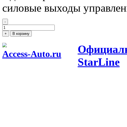
силовые выходы управлени
-
Количество
Centurion
+
В корзину
06
Официаль
Access-Auto.ru
StarLine
Центр оптовых продаж автотоваров