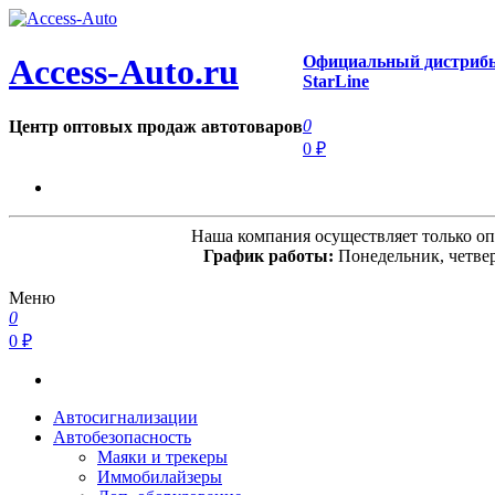
Официальный дистриб
Access-Auto.ru
StarLine
0
Центр оптовых продаж автотоваров
0 ₽
Наша компания осуществляет только о
График работы:
Понедельник, четверг
Меню
0
0 ₽
Автосигнализации
Автобезопасность
Маяки и трекеры
Иммобилайзеры